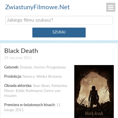
ZwiastunyFilmowe.Net
Black Death
29 stycznia 2011
Gatunek:
Dramat, Horror, Przygodowy
Produkcja:
Niemcy, Wielka Brytania
Obsada aktorska:
Sean Bean, Kimberley
Nixon, Eddie Redmayne Carice van
Houten
Premiera w światowych kinach:
11
lutego 2011