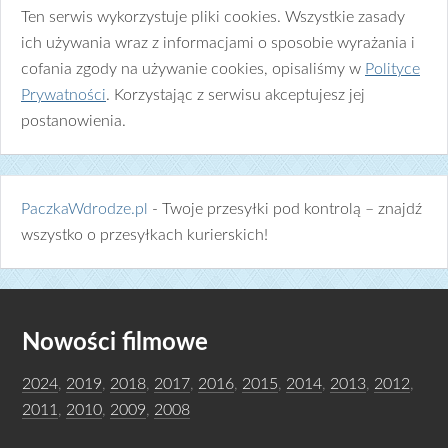
Ten serwis wykorzystuje pliki cookies. Wszystkie zasady
ich używania wraz z informacjami o sposobie wyrażania i
cofania zgody na używanie cookies, opisaliśmy w
Polityce
Prywatności
. Korzystając z serwisu akceptujesz jej
postanowienia.
PaczkaWdrodze.pl
- Twoje przesyłki pod kontrolą – znajdź
wszystko o przesyłkach kurierskich!
Nowości filmowe
2024
,
2019
,
2018
,
2017
,
2016
,
2015
,
2014
,
2013
,
2012
,
2011
,
2010
,
2009
,
2008