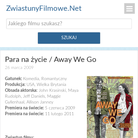
ZwiastunyFilmowe.Net
Para na życie / Away We Go
26 marca 2009
Gatunek:
Komedia, Romantyczny
Produkcja:
USA, Wielka Brytania
Obsada aktorska:
John Krasinski, Maya
Rudolph, Jeff Daniels, Maggie
Gyllenhaal, Allison Janney
Premiera na świecie:
5 czerwca 2009
Premiera na świecie:
11 lutego 2011
Zwiastun filmu: