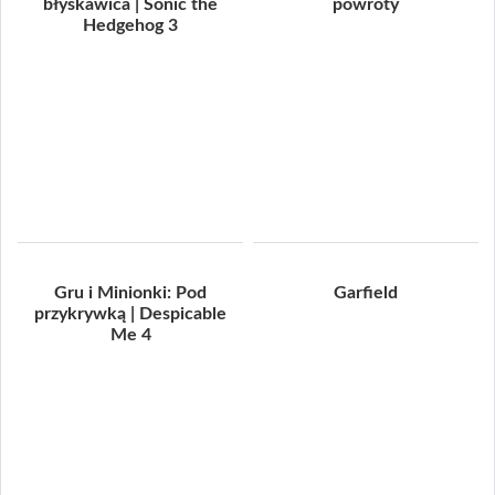
błyskawica | Sonic the
powroty
Hedgehog 3
Gru i Minionki: Pod
Garfield
przykrywką | Despicable
Me 4