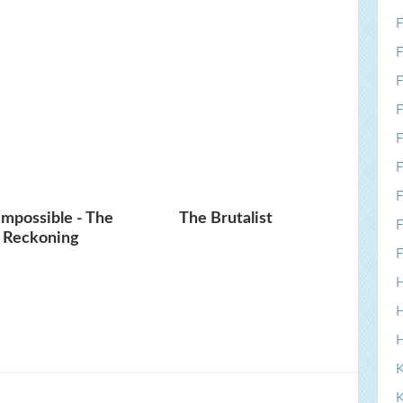
F
F
F
F
F
F
F
Impossible - The
The Brutalist
F
l Reckoning
F
H
H
K