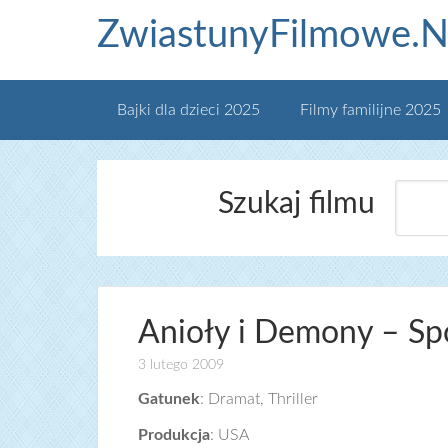
ZwiastunyFilmowe.N
Bajki dla dzieci 2025
Filmy familijne 2025
Szukaj filmu
Anioły i Demony – Sp
3 lutego 2009
Gatunek
: Dramat, Thriller
Produkcja
: USA