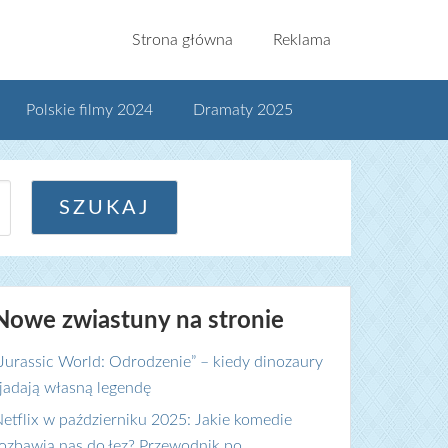
Strona główna
Reklama
Polskie filmy 2024
Dramaty 2025
Nowe zwiastuny na stronie
Jurassic World: Odrodzenie” – kiedy dinozaury
jadają własną legendę
etflix w październiku 2025: Jakie komedie
ozbawią nas do łez? Przewodnik po