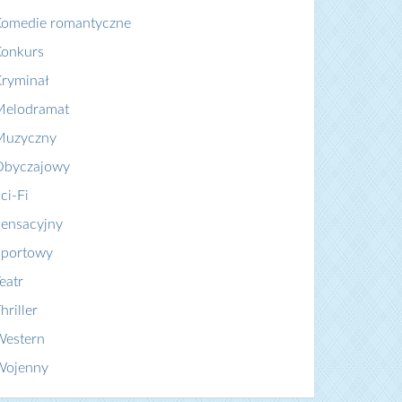
Komedie romantyczne
Konkurs
ryminał
Melodramat
Muzyczny
Obyczajowy
ci-Fi
ensacyjny
Sportowy
eatr
hriller
Western
Wojenny