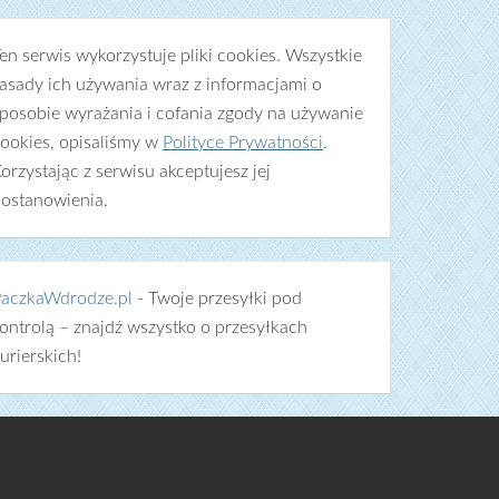
en serwis wykorzystuje pliki cookies. Wszystkie
asady ich używania wraz z informacjami o
posobie wyrażania i cofania zgody na używanie
ookies, opisaliśmy w
Polityce Prywatności
.
orzystając z serwisu akceptujesz jej
ostanowienia.
aczkaWdrodze.pl
- Twoje przesyłki pod
ontrolą – znajdź wszystko o przesyłkach
urierskich!