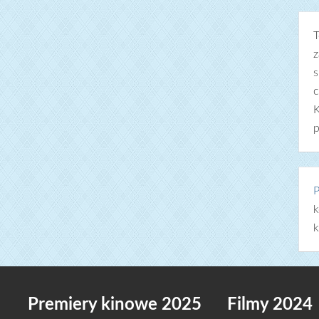
T
z
s
c
K
p
P
k
k
Premiery kinowe 2025
Filmy 2024