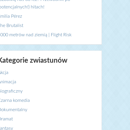
potencjalnych!) hitach!
milia Pérez
he Brutalist
000 metrów nad ziemią | Flight Risk
Kategorie zwiastunów
kcja
nimacja
iograficzny
zarna komedia
Dokumentalny
Dramat
antasy