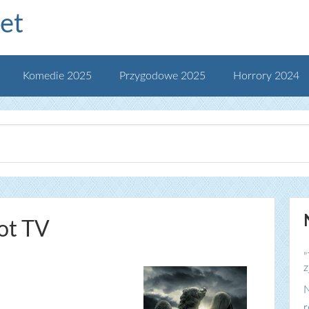
et
Komedie 2025
Przygodowe 2025
Horrory 2024
ot TV
„
z
N
r