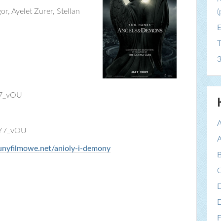
 Ayelet Zurer, Stellan
(
E
T
3
Y7_vOU
A
yY7_vOU
A
nyfilmowe.net/anioly-i-demony
B
C
F