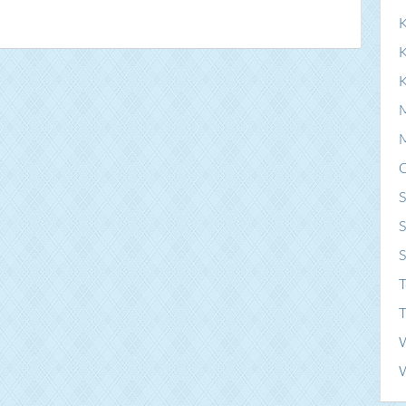
K
S
S
T
T