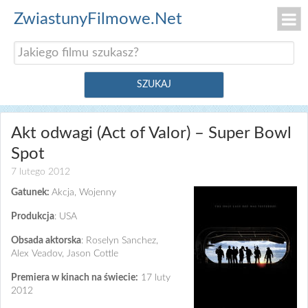
ZwiastunyFilmowe.Net
Akt odwagi (Act of Valor) – Super Bowl
Spot
7 lutego 2012
Gatunek:
Akcja, Wojenny
Produkcja
: USA
Obsada aktorska
: Roselyn Sanchez,
Alex Veadov, Jason Cottle
Premiera w kinach na świecie:
17 luty
2012