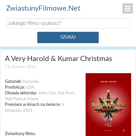
ZwiastunyFilmowe.Net
A Very Harold & Kumar Christmas
11 sierpnia 2011
Gatunek:
Komedia
Produkcja:
USA
Obsada aktorska:
John Cho, Kal Penn,
Neil Patrick Harris
Premiera w kinach na świecie:
4
listopada 2011
Zwiastuny filmu: