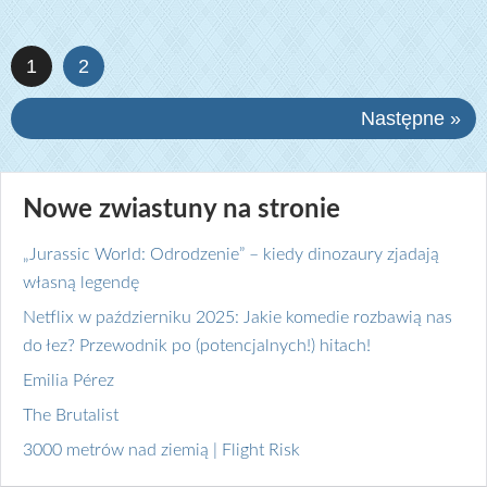
1
2
Następne »
Nowe zwiastuny na stronie
„Jurassic World: Odrodzenie” – kiedy dinozaury zjadają
własną legendę
Netflix w październiku 2025: Jakie komedie rozbawią nas
do łez? Przewodnik po (potencjalnych!) hitach!
Emilia Pérez
The Brutalist
3000 metrów nad ziemią | Flight Risk