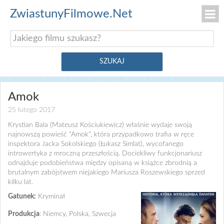
ZwiastunyFilmowe.Net
Amok
25 lutego 2017
Krystian Bala (Mateusz Kościukiewicz) właśnie wydaje swoją
najnowszą powieść "Amok", która przypadkowo trafia w ręce
inspektora Jacka Sokolskiego (Łukasz Simlat), wycofanego
introwertyka z mroczną przeszłością. Dociekliwy funkcjonariusz
odnajduje podobieństwa między opisaną w książce zbrodnią a
brutalnym zabójstwem niejakiego Mariusza Roszewskiego sprzed
kilku lat.
Gatunek:
Kryminał
Produkcja
: Niemcy, Polska, Szwecja