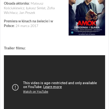
Obsada aktorska:
Mateusz
Kościukiewicz, Łukasz Simlat, Zofia
Wichłacz, Jan Peszek
Premiera w kinach na świecie i w
Polsce:
24 marca 2017
Trailer filmu: