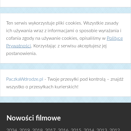
Ten serwis wykorzystuje pliki cookies. Wszystkie zasady
ich używania wraz z informacjami o sposobie wyrażania i
cofania zgody na używanie cookies, opisaliśmy w
Polityce
Prywatności
. Korzystając z serwisu akceptujesz jej
postanowienia.
PaczkaWdrodze.pl
- Twoje przesyłki pod kontrolą – znajdź
wszystko o przesyłkach kurierskich!
Nowości filmowe
2024
,
2019
,
2018
,
2017
,
2016
,
2015
,
2014
,
2013
,
2012
,