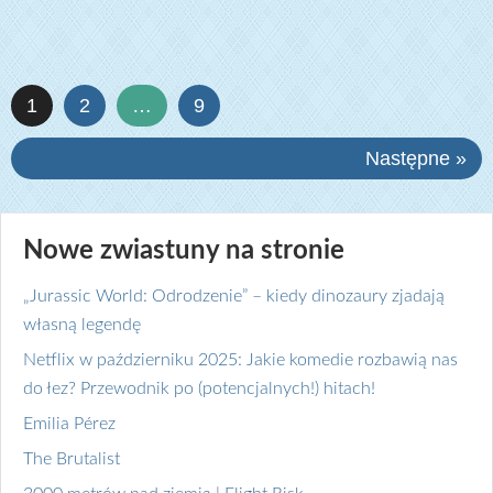
1
2
…
9
Następne »
Nowe zwiastuny na stronie
„Jurassic World: Odrodzenie” – kiedy dinozaury zjadają
własną legendę
Netflix w październiku 2025: Jakie komedie rozbawią nas
do łez? Przewodnik po (potencjalnych!) hitach!
Emilia Pérez
The Brutalist