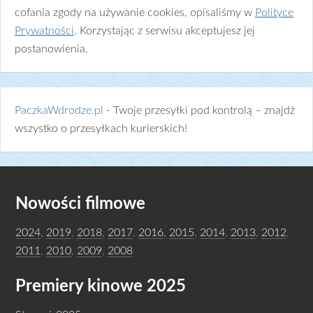
cofania zgody na używanie cookies, opisaliśmy w
Polityce
Prywatności
. Korzystając z serwisu akceptujesz jej
postanowienia.
PaczkaWdrodze.pl
- Twoje przesyłki pod kontrolą – znajdź
wszystko o przesyłkach kurierskich!
Nowości filmowe
2024
,
2019
,
2018
,
2017
,
2016
,
2015
,
2014
,
2013
,
2012
,
2011
,
2010
,
2009
,
2008
Premiery kinowe 2025