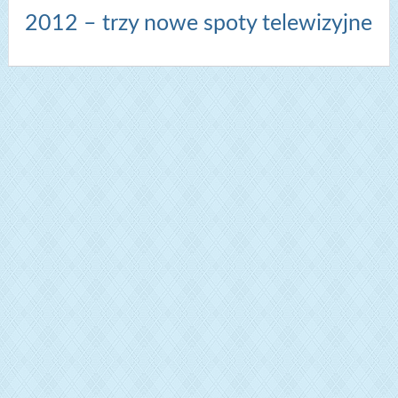
2012 – trzy nowe spoty telewizyjne