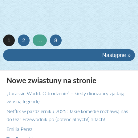
1
2
…
8
Następne »
Nowe zwiastuny na stronie
„Jurassic World: Odrodzenie” – kiedy dinozaury zjadają
własną legendę
Netflix w październiku 2025: Jakie komedie rozbawią nas
do łez? Przewodnik po (potencjalnych!) hitach!
Emilia Pérez