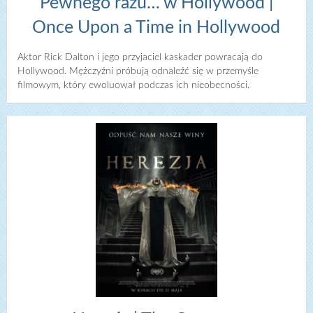
Pewnego razu… w Hollywood |
Once Upon a Time in Hollywood
Aktor Rick Dalton i jego przyjaciel kaskader powracają do
Hollywood. Mężczyźni próbują odnaleźć się w przemyśle
filmowym, który ewoluował podczas ich nieobecności.