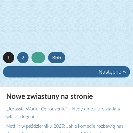
1
2
…
355
Następne »
Nowe zwiastuny na stronie
„Jurassic World: Odrodzenie” – kiedy dinozaury zjadają
własną legendę
Netflix w październiku 2025: Jakie komedie rozbawią nas