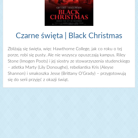
Czarne święta | Black Christmas
Zbliżają się święta, więc Hawthorne College, jak co roku o tej
porze, robi się pusty. Ale nie wszyscy opuszczają kampus. Riley
Stone (Imogen Poots) i jej siostry ze stowarzyszenia studenckiego
– atletka Marty (Lily Donoughe), rebeliantka Kris (Aleyse
Shannon) i smakoszka Jesse (Brittany O’Grady) – przygotowują
się do serii przyjęć z okazji świąt.