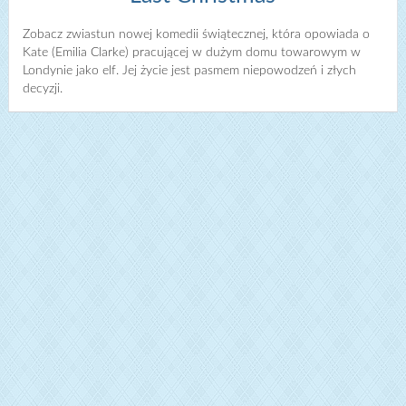
Zobacz zwiastun nowej komedii świątecznej, która opowiada o
Kate (Emilia Clarke) pracującej w dużym domu towarowym w
Londynie jako elf. Jej życie jest pasmem niepowodzeń i złych
decyzji.