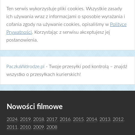
Ten serwis wykorzystuje pliki cookies. Wszystkie zasady
ich używania wraz z informacjami o sposobie wyrażania i
cofania zgody na używanie cookies, opisaliśmy w
Polityce
Prywatności
. Korzystając z serwisu akceptujesz jej
postanowienia.
PaczkaWdrodze.pl
- Twoje przesyłki pod kontrolą – znajdź
wszystko o przesyłkach kurierskich!
Nowości filmowe
2024
,
2019
,
2018
,
2017
,
2016
,
2015
,
2014
,
2013
,
2012
,
2011
,
2010
,
2009
,
2008