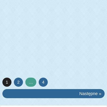
1
2
…
4
Następne »