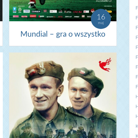
F
16
F
maj
F
Mundial – gra o wszystko
F
F
F
F
F
F
H
H
K