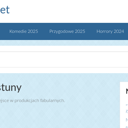
et
Komedie 2025
Przygodowe 2025
Horrory 2024
stuny
miejsce w produkcjach fabularnych.
„
z
N
r