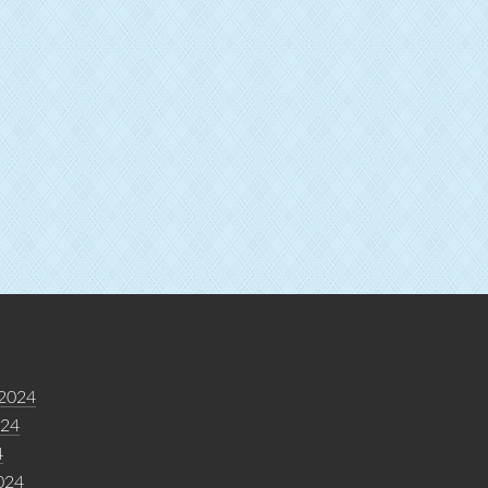
 2024
024
4
024