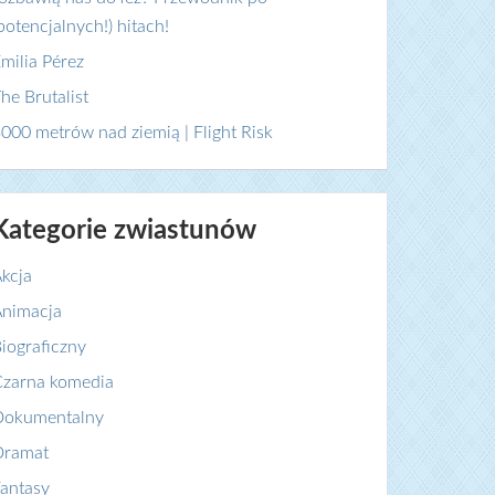
potencjalnych!) hitach!
milia Pérez
he Brutalist
000 metrów nad ziemią | Flight Risk
Kategorie zwiastunów
kcja
nimacja
iograficzny
zarna komedia
Dokumentalny
Dramat
antasy