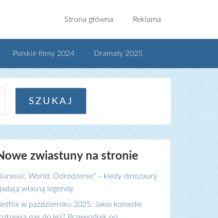
Strona główna
Reklama
Polskie filmy 2024
Dramaty 2025
Nowe zwiastuny na stronie
Jurassic World: Odrodzenie” – kiedy dinozaury
jadają własną legendę
etflix w październiku 2025: Jakie komedie
ozbawią nas do łez? Przewodnik po