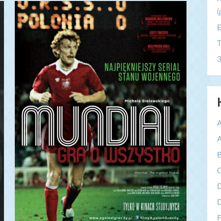
(
E
T
3
A
A
B
C
F