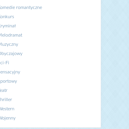
Komedie romantyczne
Konkurs
ryminał
Melodramat
Muzyczny
Obyczajowy
ci-Fi
ensacyjny
Sportowy
eatr
hriller
Western
Wojenny