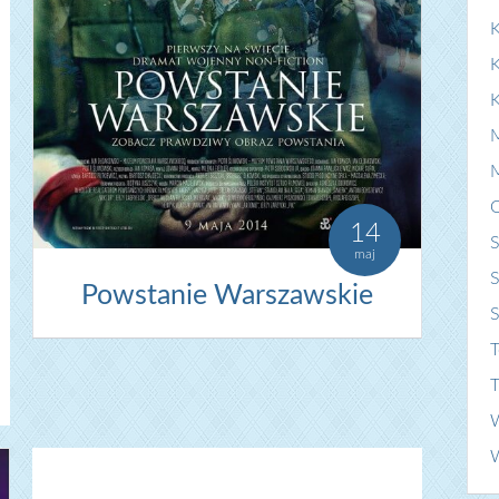
K
14
S
maj
S
Powstanie Warszawskie
T
T