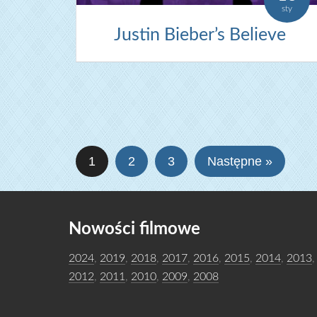
sty
Justin Bieber’s Believe
1
2
3
Następne »
Nowości filmowe
2024
,
2019
,
2018
,
2017
,
2016
,
2015
,
2014
,
2013
,
2012
,
2011
,
2010
,
2009
,
2008