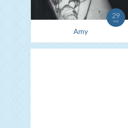
29
maj
Amy