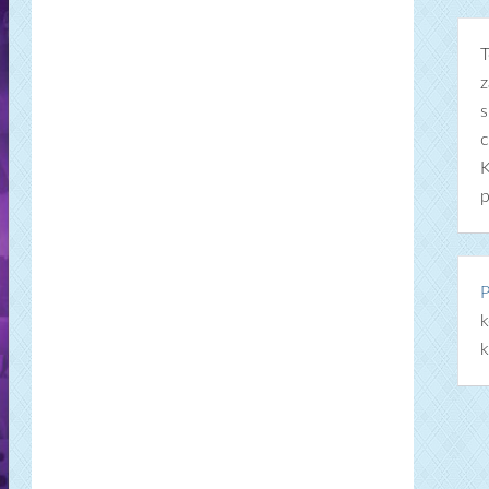
T
z
s
c
K
p
P
k
k